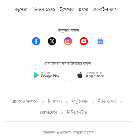
বন্ধুসভা
চিরন্তন ১৯৭১
ইপেপার
প্রথমা
মোবাইল ভ্যাস
অনুসরণ করুন
মোবাইল অ্যাপস ডাউনলোড করুন
আমাদের সম্পর্কে
বিজ্ঞাপন
সার্কুলেশন
নীতি ও শর্ত
যোগাযোগ
নিউজলেটার
সম্পাদক ও প্রকাশক: মতিউর রহমান