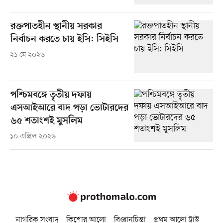
রক্তপাতহীন স্থানীয় সরকার
নির্বাচন করতে চায় ইসি: সিইসি
২১ মে ২০২৬
পশ্চিমবঙ্গে তৃতীয় দফায়
এসআইআরে বাদ পড়া ভোটারদের
৬৫ শতাংশই মুসলিম
১০ এপ্রিল ২০২৬
নাগরিক সংবাদ
কিশোর আলো
বিজ্ঞানচিন্তা
প্রথম আলো ট্রাস্ট