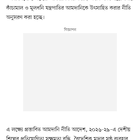
কাঁচামাল ও মূলধনি যন্ত্রপাতির আমদানিকে উৎসাহিত করার নীতি
অনুসরণ করা হচ্ছে।
এ লক্ষ্যে প্রস্তাবিত আমদানি নীতি আদেশ, ২০২৬-২৯–এ দেশীয়
শিল্পের প্রতিযোগিতা সক্ষমতা বৃদ্ধি, বৈদেশিক মুদ্রার সুষ্ঠু ব্যবহার