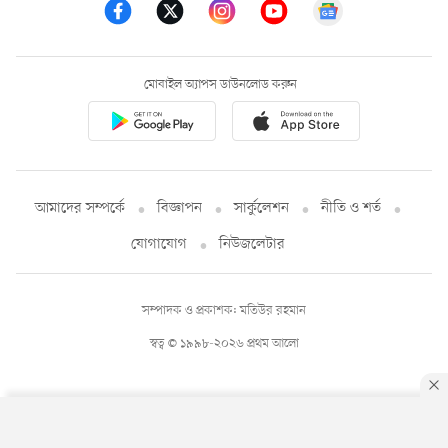
মোবাইল অ্যাপস ডাউনলোড করুন
আমাদের সম্পর্কে
বিজ্ঞাপন
সার্কুলেশন
নীতি ও শর্ত
যোগাযোগ
নিউজলেটার
সম্পাদক ও প্রকাশক: মতিউর রহমান
স্বত্ব © ১৯৯৮-২০২৬ প্রথম আলো