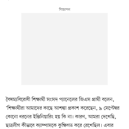
বৈষম্যবিরোধী শিক্ষার্থী সংসদ প্যানেলের জিএস প্রার্থী বলেন,
‘শিক্ষার্থীরা আমাদের কাছে আশঙ্কা প্রকাশ করেছেন, ৯ সেপ্টেম্বর
কোনো ধরনের ইঞ্জিনিয়ারিং হয় কি না। কারণ, আমরা দেখেছি,
ছাত্রলীগ কীভাবে ক্যাম্পাসকে কুক্ষিগত করে রেখেছিল। এবার