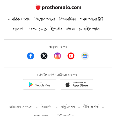
নাগরিক সংবাদ
কিশোর আলো
বিজ্ঞানচিন্তা
প্রথম আলো ট্রাস্ট
বন্ধুসভা
চিরন্তন ১৯৭১
ইপেপার
প্রথমা
মোবাইল ভ্যাস
অনুসরণ করুন
মোবাইল অ্যাপস ডাউনলোড করুন
আমাদের সম্পর্কে
বিজ্ঞাপন
সার্কুলেশন
নীতি ও শর্ত