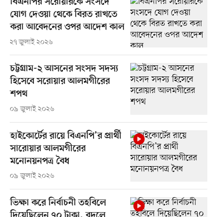
বিএনপির সরোয়ারকে সংসদে
যোগ দেওয়া থেকে বিরত রাখতে
করা আবেদনের ওপর আদেশ কাল
২৭ জুলাই ২০২৬
চট্টগ্রাম-২ আসনের সংসদ সদস্য
হিসেবে সরোয়ার আলমগীরের
শপথ
০৯ জুলাই ২০২৬
হাইকোর্টের রায়ে বিএনপি’র প্রার্থী
সারোয়ার আলমগীরের
মনোনয়নপত্র বৈধ
০৯ জুলাই ২০২৬
ভিক্ষা করে নির্বাচনী তহবিলে
দিয়েছিলেন ৭০ টাকা, বদলে