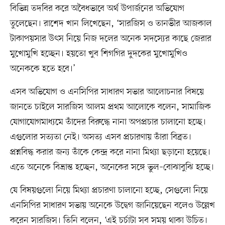
বিভিন্ন তদবির করে অবৈধভাবে অর্থ উপার্জনের অভিযোগ
তুলেছেন। রাশেদ খান লিখেছেন, ‘সারজিস ও তানভীর আজকাল
টাকাপয়সার উৎস নিয়ে নিজ দলের অনেক সদস্যের কাছে জেরার
মুখোমুখি হচ্ছেন। হয়তো খুব শিগগির দুদকের মুখোমুখিও
অনেককে হতে হবে।’
এসব অভিযোগ ও এনসিপির সাধারণ সভার আলোচনার বিষয়ে
জানতে চাইলে সারজিস আলম প্রথম আলোকে বলেন, সামাজিক
যোগাযোগমাধ্যমে তাঁদের বিরুদ্ধে নানা অপপ্রচার চালানো হচ্ছে।
এগুলোর সত্যতা নেই। অসত্য এসব প্রচারণায় তাঁরা বিব্রত।
প্রশ্নবিদ্ধ করার জন্য তাঁকে কেন্দ্র করে নানা মিথ্যা ছড়ানো হয়েছে।
এতে অনেকে বিভ্রান্ত হচ্ছেন, অনেকের সঙ্গে ভুল–বোঝাবুঝি হচ্ছে।
যে বিষয়গুলো নিয়ে মিথ্যা প্রচারণা চালানো হচ্ছে, সেগুলো নিয়ে
এনসিপির সাধারণ সভায় অনেকে উদ্বেগ জানিয়েছেন বলেও উল্লেখ
করেন সারজিস। তিনি বলেন, ‘এই চর্চাটা সব সময় থাকা উচিত।