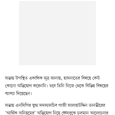
সভায় উপস্থিত একাধিক সূত্র জানায়, হাসনাতের বিষয়ে কেউ
কোনো অভিযোগ করেননি। তবে তিনি নিজে থেকে বিভিন্ন বিষয়ের
ব্যাখ্যা দিয়েছেন।
সভায় এনসিপির যুগ্ম সদস্যসচিব গাজী সালাহউদ্দিন তানভীরের
‘আর্থিক অনিয়মের’ অভিযোগ নিয়ে ফেসবুকে চলমান আলোচনার