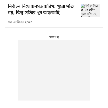
নির্বাচন নিয়ে জনমত জরিপ: পুরো সত্যি
নয়, কিন্তু সত্যির খুব কাছাকাছি
০২ অক্টোবর ২০২৫