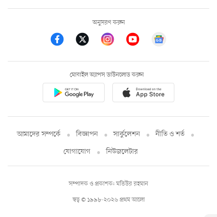
অনুসরণ করুন
মোবাইল অ্যাপস ডাউনলোড করুন
আমাদের সম্পর্কে
বিজ্ঞাপন
সার্কুলেশন
নীতি ও শর্ত
যোগাযোগ
নিউজলেটার
সম্পাদক ও প্রকাশক: মতিউর রহমান
স্বত্ব © ১৯৯৮-২০২৬ প্রথম আলো