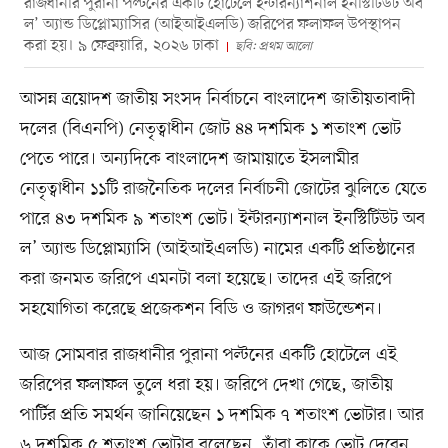
রাজধানীর পুরানা পল্টনের একটি হোটেলে ইন্টারন্যাশনাল ইনস্টিটিউট অব
ল’ অ্যান্ড ডিপ্লোম্যাসির (আইআইএলডি) জরিপের ফলাফল উপস্থাপন
করা হয়। ৯ ফেব্রুয়ারি, ২০২৬ ঢাকা
ছবি: প্রথম আলো
আসন্ন ত্রয়োদশ জাতীয় সংসদ নির্বাচনে বাংলাদেশ জাতীয়তাবাদী
দলের (বিএনপি) নেতৃত্বাধীন জোট ৪৪ দশমিক ১ শতাংশ ভোট
পেতে পারে। অন্যদিকে বাংলাদেশ জামায়াতে ইসলামীর
নেতৃত্বাধীন ১১টি রাজনৈতিক দলের নির্বাচনী জোটের ঝুলিতে যেতে
পারে ৪৩ দশমিক ৯ শতাংশ ভোট। ইন্টারন্যাশনাল ইনস্টিটিউট অব
ল’ অ্যান্ড ডিপ্লোম্যাসি (আইআইএলডি) নামের একটি প্রতিষ্ঠানের
করা জনমত জরিপে এমনটা বলা হয়েছে। তাদের এই জরিপে
সহযোগিতা করেছে প্রজেকশন বিডি ও জাগরণ ফাউন্ডেশন।
আজ সোমবার রাজধানীর পুরানা পল্টনের একটি হোটেলে এই
জরিপের ফলাফল তুলে ধরা হয়। জরিপে দেখা গেছে, জাতীয়
পার্টির প্রতি সমর্থন জানিয়েছেন ১ দশমিক ৭ শতাংশ ভোটার। আর
৬ দশমিক ৫ শতাংশ ভোটার বলেছেন, তাঁরা কাকে ভোট দেবেন,