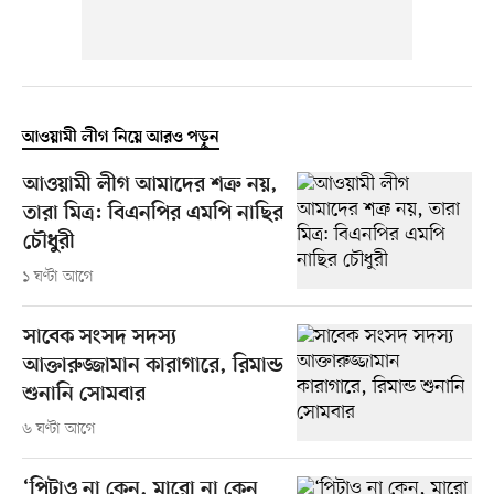
আওয়ামী লীগ নিয়ে আরও পড়ুন
আওয়ামী লীগ আমাদের শত্রু নয়,
তারা মিত্র: বিএনপির এমপি নাছির
চৌধুরী
১ ঘণ্টা আগে
সাবেক সংসদ সদস্য
আক্তারুজ্জামান কারাগারে, রিমান্ড
শুনানি সোমবার
৬ ঘণ্টা আগে
‘পিটাও না কেন, মারো না কেন