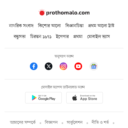
নাগরিক সংবাদ
কিশোর আলো
বিজ্ঞানচিন্তা
প্রথম আলো ট্রাস্ট
বন্ধুসভা
চিরন্তন ১৯৭১
ইপেপার
প্রথমা
মোবাইল ভ্যাস
অনুসরণ করুন
মোবাইল অ্যাপস ডাউনলোড করুন
আমাদের সম্পর্কে
বিজ্ঞাপন
সার্কুলেশন
নীতি ও শর্ত