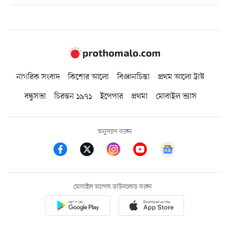
নাগরিক সংবাদ
কিশোর আলো
বিজ্ঞানচিন্তা
প্রথম আলো ট্রাস্ট
বন্ধুসভা
চিরন্তন ১৯৭১
ইপেপার
প্রথমা
মোবাইল ভ্যাস
অনুসরণ করুন
মোবাইল অ্যাপস ডাউনলোড করুন