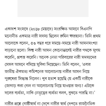
একাদশ সংসদে (২০১৮ মেয়াদে) সংরক্ষিত আসনে বিএনপি
মনোনীত একমাত্র নারী সদস্য ছিলেন রুমিন ফারহানা। তিনি প্রথম
আলোকে বলেন, ৫৩ বছর ধরে সময়ে–সময়ে নারী আসনসংখ্যা
বাড়ানো হলো। কিন্তু নারী আসন কোনোভাবেই নারীর পথকে সুগম
করেনি, প্রশস্ত করেনি। অনেক নেতা পরিবারের নারী সদস্যদের
সেসব আসনে বসিয়ে সুবিধা দিয়েছেন। তিনি বলেন, ‘এবার
জাতীয় ঐকমত্য কমিশনের আলোচনায় নারীর আসন নিয়ে
পুরুষেরা সিদ্ধান্ত নিলেন। খুব হতাশ হয়েছি যে একটি নারীকে
জোগাড় করা গেল না আলোচনায় নিয়ে যাওয়ার জন্য! এটাকে
দলের ব্যর্থতা, নাকি নেতৃত্বের ব্যর্থতা বলব, বুঝতে পারছি না।’
নারীর প্রশ্নে গোষ্ঠীস্বার্থ না দেখে নারীর স্বার্থ দেখতে রাজনৈতিক