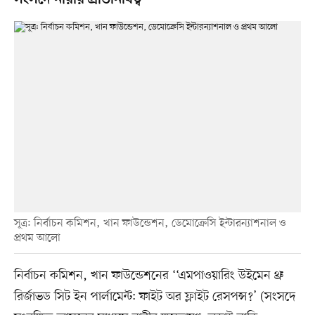
সংসদে নারীর প্রতিনিধিত্ব
সূত্র: নির্বাচন কমিশন, খান ফাউন্ডেশন, ডেমোক্রেসি ইন্টারন্যাশনাল ও
প্রথম আলো
নির্বাচন কমিশন, খান ফাউন্ডেশনের ‘‘এমপাওয়ারিং উইমেন থ্রু
রির্জাভড সিট ইন পার্লামেন্ট: ফাইট অর ফ্লাইট রেসপন্স?’ (সংসদে