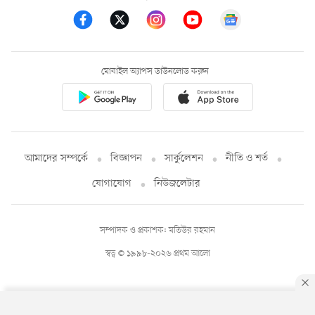
মোবাইল অ্যাপস ডাউনলোড করুন
আমাদের সম্পর্কে
বিজ্ঞাপন
সার্কুলেশন
নীতি ও শর্ত
যোগাযোগ
নিউজলেটার
সম্পাদক ও প্রকাশক: মতিউর রহমান
স্বত্ব © ১৯৯৮-২০২৬ প্রথম আলো