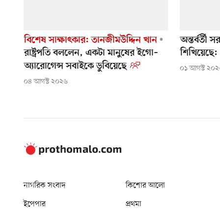
বিশেষ সাক্ষাৎকার: তানজীমউদ্দিন খান
অন্তর্বর্ত
রাষ্ট্রপতি বললেন, একটা মানুষের ইগো–
শিখিয়েছে: 
অ্যারোগেন্স সবাইকে ডুবিয়েছে
০১ আগস্ট ২০
০৪ আগস্ট ২০২৬
নাগরিক সংবাদ
কিশোর আলো
ইপেপার
প্রথমা