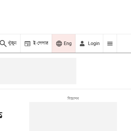
খুঁজুন
ই-পেপার
Login
Eng
ক