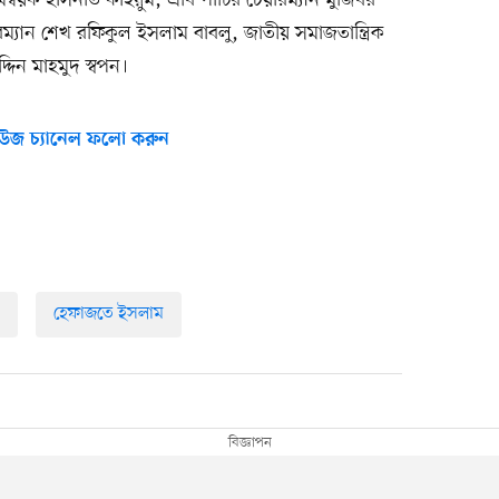
 সমন্বয়ক হাসনাত কাইয়ুম, এবি পার্টির চেয়ারম্যান মুজিবর
য়ারম্যান শেখ রফিকুল ইসলাম বাবলু, জাতীয় সমাজতান্ত্রিক
িন মাহমুদ স্বপন।
উজ চ্যানেল ফলো করুন
হেফাজতে ইসলাম