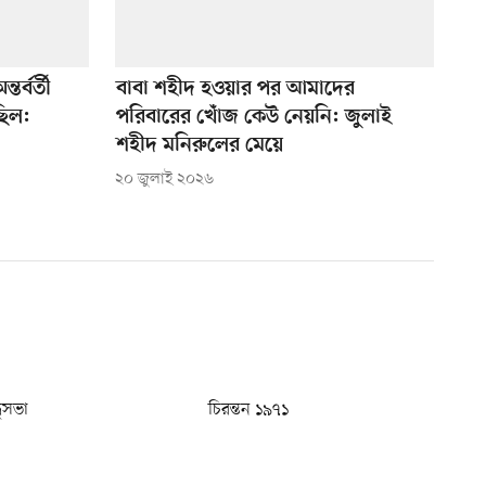
র্বর্তী
বাবা শহীদ হওয়ার পর আমাদের
ছিল:
পরিবারের খোঁজ কেউ নেয়নি: জুলাই
শহীদ মনিরুলের মেয়ে
২০ জুলাই ২০২৬
ধুসভা
চিরন্তন ১৯৭১