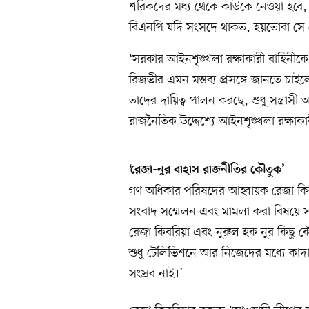
শরিকদের মধ্য থেকে কাউকে নেওয়া হবে, সেগ
বিএনপি যদি সংসদে থাকত, হয়তোবা সে ক্
‘সরকার আইনশৃঙ্খলা রক্ষাকারী বাহিনীক
রিজভীর এমন মন্তব্য প্রসঙ্গে জানতে চাই
তাদের দায়িত্ব পালন করছে, শুধু সন্ত্রাসী অ
রাজনৈতিক উদ্দেশ্যে আইনশৃঙ্খলা রক্ষাকারী
‘রেজা-নুর বাহাস রাজনীতির কৌতুক’
গণ অধিকার পরিষদের আহ্বায়ক রেজা কিবরি
সংবাদ সম্মেলন এবং মামলা করা বিষয়ে সাংব
রেজা কিবরিয়া এবং নুরুল হক নুর কিছু কৌ
শুধু টেলিভিশনে আর নিজেদের মধ্যে কাদা
সংস্রব নাই।’