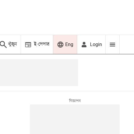
খুঁজুন
ই-পেপার
Login
Eng