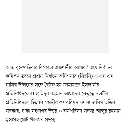
আজ বৃহস্পতিবার বিকেলে রাজধানীর আগারগাঁওয়ে নির্বাচন
কমিশন ভবনে প্রধান নির্বাচন কমিশনার (সিইসি) এ এম এম
নাসির উদ্দীনের সঙ্গে বৈঠক হয় জামায়াতে ইসলামীর
প্রতিনিধিদলের। হামিদুর রহমান আযাদের নেতৃত্বে দলটির
প্রতিনিধিদলে ছিলেন কেন্দ্রীয় কর্মপরিষদ সদস্য জসিম উদ্দিন
সরকার, ঢাকা মহানগর উত্তর ও কর্মপরিষদ সদস্য আব্দুর রহমান
মূসাসহ মোট পাঁচজন সদস্য।