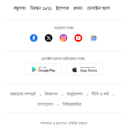
বন্ধুসভা
চিরন্তন ১৯৭১
ইপেপার
প্রথমা
মোবাইল ভ্যাস
অনুসরণ করুন
মোবাইল অ্যাপস ডাউনলোড করুন
আমাদের সম্পর্কে
বিজ্ঞাপন
সার্কুলেশন
নীতি ও শর্ত
যোগাযোগ
নিউজলেটার
সম্পাদক ও প্রকাশক: মতিউর রহমান