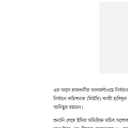
এর আগে রাজধানীর আগারগাঁওয়ে নির্বাচন ভ
নির্বাচন কমিশনার (সিইসি) কাজী হাবিব
আনিছুর রহমান।
শুনানি শেষে ইসির অতিরিক্ত সচিব অশোক