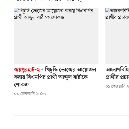
জয়পুরহাট-২
খিচুড়ি ভোজের আয়োজন
আচরণবিধি 
করায় বিএনপির প্রার্থী আব্দুল বারীকে
প্রার্থীর প্
শোকজ
০১ ফেব্রুয়ারি
০৩ ফেব্রুয়ারি ২০২৬