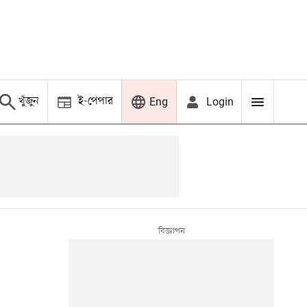
খুঁজুন
ই-পেপার
Login
Eng