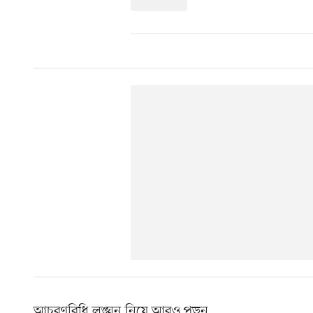
আচরণবিধি লঙ্ঘন নিয়ে আরও পড়ুন