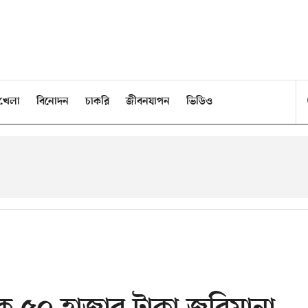
খেলা
বিনোদন
চাকরি
জীবনযাপন
ভিডিও