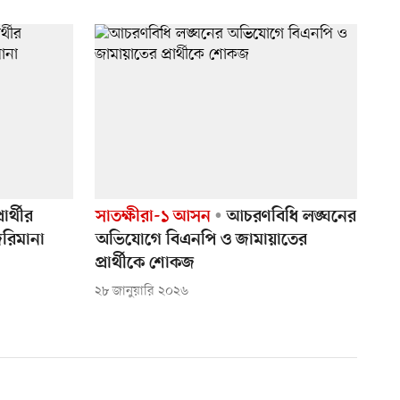
র্থীর
সাতক্ষীরা-১ আসন
আচরণবিধি লঙ্ঘনের
জরিমানা
অভিযোগে বিএনপি ও জামায়াতের
প্রার্থীকে শোকজ
২৮ জানুয়ারি ২০২৬