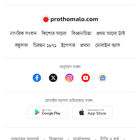
নাগরিক সংবাদ
কিশোর আলো
বিজ্ঞানচিন্তা
প্রথম আলো ট্রাস্ট
বন্ধুসভা
চিরন্তন ১৯৭১
ইপেপার
প্রথমা
মোবাইল ভ্যাস
অনুসরণ করুন
মোবাইল অ্যাপস ডাউনলোড করুন
আমাদের সম্পর্কে
বিজ্ঞাপন
সার্কুলেশন
নীতি ও শর্ত