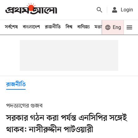
Login
সর্বশেষ
বাংলাদেশ
রাজনীতি
বিশ্ব
বাণিজ্য
মতামত
খেলা
Eng
বিনো
রাজনীতি
পদত্যাগের গুজব
সরকার গঠন করা পর্যন্ত এনসিপির সঙ্গেই
থাকব: নাসীরুদ্দীন পাটওয়ারী