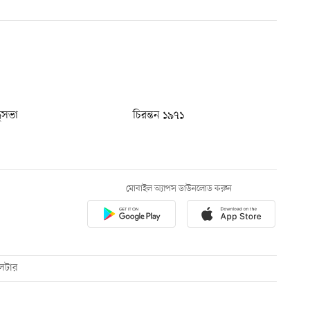
ধুসভা
চিরন্তন ১৯৭১
মোবাইল অ্যাপস ডাউনলোড করুন
েটার