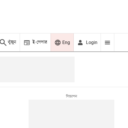
খুঁজুন
ই-পেপার
Login
Eng