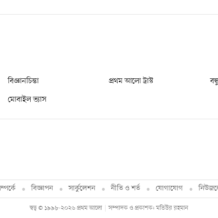
বিজ্ঞানচিন্তা
প্রথম আলো ট্রাস্ট
বন্
মোবাইল ভ্যাস
্পর্কে
বিজ্ঞাপন
সার্কুলেশন
নীতি ও শর্ত
যোগাযোগ
নিউজল
স্বত্ব © ১৯৯৮-২০২৬ প্রথম আলো
সম্পাদক ও প্রকাশক: মতিউর রহমান