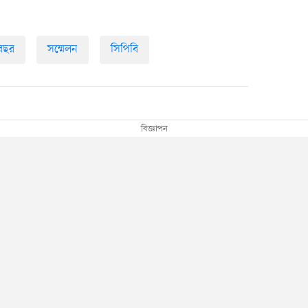
 বছর
সম্মেলন
সিপিবি