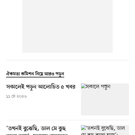
ঐকমত্য কমিশন নিয়ে আরও পড়ুন
সকালেই পড়ুন আলোচিত ৫ খবর
১১ মে ২০২৬
‘তখনই বুঝেছি, ডাল মে কুছ