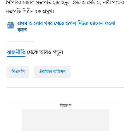
সিপিবির সাবেক সভাপতি মুজাহিদুল ইসলাম সেলিম, নারী পক্ষের
সভাপতি শিরীন হক প্রমুখ।
প্রথম আলোর খবর পেতে গুগল নিউজ চ্যানেল ফলো
করুন
থেকে আরও পড়ুন
রাজনীতি
বিএনপি
ঐকমত্য কমিশন