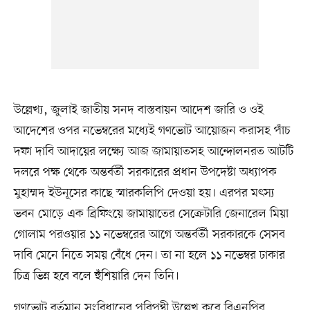
উল্লেখ্য, জুলাই জাতীয় সনদ বাস্তবায়ন আদেশ জারি ও ওই
আদেশের ওপর নভেম্বরের মধ্যেই গণভোট আয়োজন করাসহ পাঁচ
দফা দাবি আদায়ের লক্ষ্যে আজ জামায়াতসহ আন্দোলনরত আটটি
দলরে পক্ষ থেকে অন্তর্বর্তী সরকারের প্রধান উপদেষ্টা অধ্যাপক
মুহাম্মদ ইউনূসের কাছে স্মারকলিপি দেওয়া হয়। এরপর মৎস্য
ভবন মোড়ে এক ব্রিফিংয়ে জামায়াতের সেক্রেটারি জেনারেল মিয়া
গোলাম পরওয়ার ১১ নভেম্বরের আগে অন্তর্বর্তী সরকারকে সেসব
দাবি মেনে নিতে সময় বেঁধে দেন। তা না হলে ১১ নভেম্বর ঢাকার
চিত্র ভিন্ন হবে বলে হুঁশিয়ারি দেন তিনি।
গণভোট বর্তমান সংবিধানের পরিপন্থী উল্লেখ করে বিএনপির