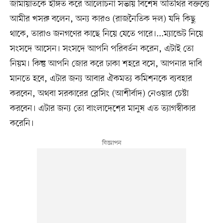
জামায়াতকে ইঙ্গিত করে আলোচনা সভায় বিশেষ অতিথির বক্তব্যে
আমীর খসরু বলেন, অন্য কারও (রাজনৈতিক দল) যদি কিছু
থাকে, তারাও জনগণের কাছে নিয়ে যেতে পারে।...ম্যান্ডেট নিয়ে
সংসদে আসেন। সংসদে আপনি পরিবর্তন করেন, এটাই তো
নিয়ম। কিন্তু আপনি জোর করে ঢাকা শহরে বসে, আপনার দাবি
মানতে হবে, এটার জন্য আবার ঐকমত্য কমিশনকে ব্যবহার
করবেন, অথবা সরকারের ব্লেসিং (আশীর্বাদ) নেওয়ার চেষ্টা
করবেন। এটার জন্য তো বাংলাদেশের মানুষ এত ত্যাগস্বীকার
করেনি।