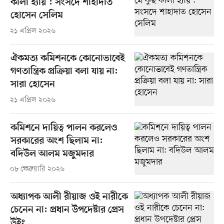
কালা হ্যায়’: সংসদে শাহাদাত
হোসেন সেলিম
২১ এপ্রিল ২০২৬
ঐকমত্য কমিশনকে কোনোভাবেই
গণতান্ত্রিক প্রক্রিয়া বলা যায় না:
সারা হোসেন
২১ এপ্রিল ২০২৬
কমিশনে দায়িত্ব পালন করলেও
সরকারের অংশ ছিলাম না:
বদিউল আলম মজুমদার
০৮ ফেব্রুয়ারি ২০২৬
অধ্যাপক আলী রীয়াজ ওই নারীকে
চেনেন না: প্রধান উপদেষ্টার প্রেস
উইং