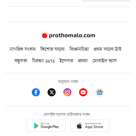
নাগরিক সংবাদ
কিশোর আলো
বিজ্ঞানচিন্তা
প্রথম আলো ট্রাস্ট
বন্ধুসভা
চিরন্তন ১৯৭১
ইপেপার
প্রথমা
মোবাইল ভ্যাস
অনুসরণ করুন
মোবাইল অ্যাপস ডাউনলোড করুন