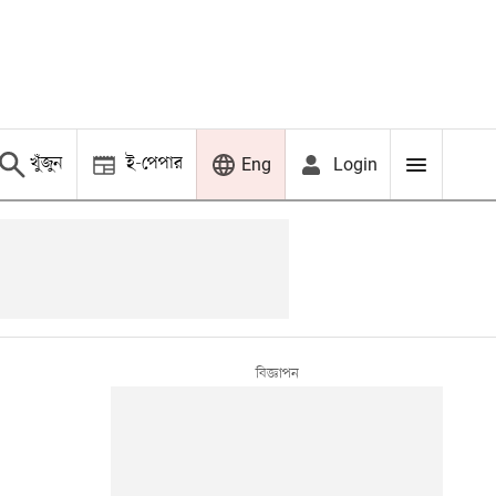
খুঁজুন
ই-পেপার
Login
Eng