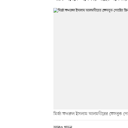
মির্জা ফখরুল ইসলাম আলমগীরের ফেসবুক পোস্টে
আরও পড়ুন