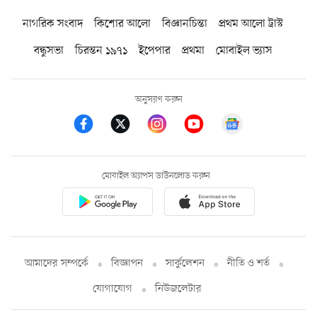
নাগরিক সংবাদ
কিশোর আলো
বিজ্ঞানচিন্তা
প্রথম আলো ট্রাস্ট
বন্ধুসভা
চিরন্তন ১৯৭১
ইপেপার
প্রথমা
মোবাইল ভ্যাস
অনুসরণ করুন
মোবাইল অ্যাপস ডাউনলোড করুন
আমাদের সম্পর্কে
বিজ্ঞাপন
সার্কুলেশন
নীতি ও শর্ত
যোগাযোগ
নিউজলেটার