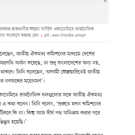
জ রোববার রাজধানীর ফরেন সার্ভিস একাডেমিতে রাজনৈতিক
ন সংলাপে বক্তব্য দেন
ছবি : প্রধান উপদেষ্টার ফেসবুক
ূস বলেছেন, জাতীয় ঐকমত্য কমিশনের মাধ্যমে দেশের
রগতি অর্জন করেছে, তা শুধু বাংলাদেশের জন্য নয়,
হয়ে থাকবে। তিনি বলেছেন, আগামী ফেব্রুয়ারিতেই জাতীয়
াতির নবজন্মের মহোৎসব’।
কাডেমিতে রাজনৈতিক দলগুলোর সঙ্গে জাতীয় ঐকমত্য
টা এ কথা বলেন। তিনি বলেন, ‘শুরুতে যখন কমিশনের
টিকবে কি না। কিন্তু আজ দীর্ঘ পথ অতিক্রম করার পরে
িভূত হয়েছি।’