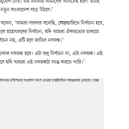
 সুযোগ নেই। এই সমতায় আমাদের আসতেই হবে। এটাই
 নতুন বাংলাদেশ গড়ে উঠবে।’
বলেন, ‘আমরা বারবার বলেছি, ফেব্রুয়ারিতে নির্বাচন হবে,
েটি হবে মহোৎসবের নির্বাচন, যদি আমরা ঐকমত্যের মাধ্যমে
র্বাচন নয়, এটি হবে জাতির নবজন্ম।’
কার নবজন্ম হবে। এটা শুধু নির্বাচন না, এটা নবজন্ম। এই
হবে যদি আমরা এই নবজন্মটা লাভ করতে পারি।’