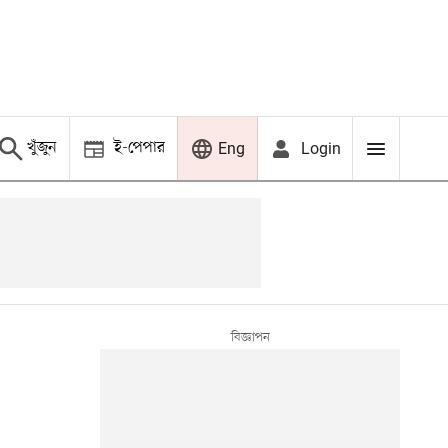
খুঁজুন
ই-পেপার
Login
Eng