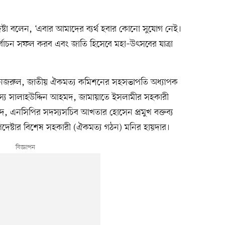
ষ্টা বলেন, ‘এবার আমাদের ব্যর্থ হবার কোনো সুযোগ নেই।
াচন সফল করব এবং জাতি হিসেবে মহা–উৎসবের যাত্রা
নজরুল, জাতীয় ঐকমত্য কমিশনের সহসভাপতি অধ্যাপক
দস্য সালাহউদ্দিন আহমদ, জামায়াতে ইসলামীর সহকারী
াদ, এনসিপির সদস্যসচিব আখতার হোসেন প্রমুখ বক্তব্য
উপদেষ্টার বিশেষ সহকারী (ঐকমত্য গঠন) মনির হায়দার।