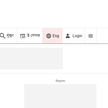
খুঁজুন
ই-পেপার
Login
Eng