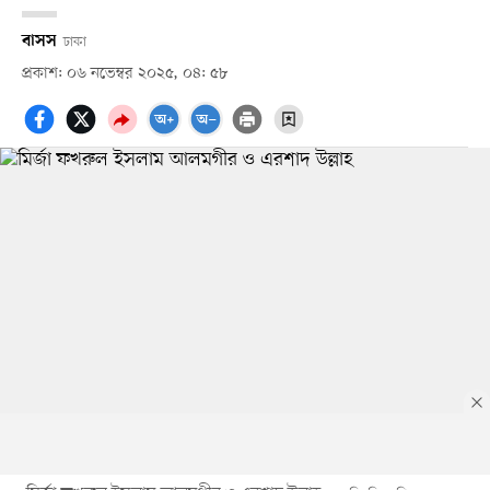
বাসস
ঢাকা
প্রকাশ: ০৬ নভেম্বর ২০২৫, ০৪: ৫৮