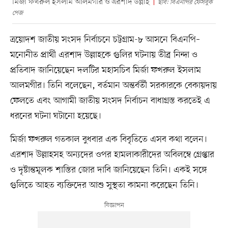
মির্জা ফখরুল ইসলাম আলমগীর ও এরশাদ উল্লাহ
ছবি: বিএনপির ফেসবুক
পেজ
ত্রয়োদশ জাতীয় সংসদ নির্বাচনে চট্টগ্রাম-৮ আসনে বিএনপি–
মনোনীত প্রার্থী এরশাদ উল্লাহকে গুলির ঘটনায় তীব্র নিন্দা ও
প্রতিবাদ জানিয়েছেন দলটির মহাসচিব মির্জা ফখরুল ইসলাম
আলমগীর। তিনি বলেছেন, বর্তমান অন্তর্বর্তী সরকারকে বেকায়দায়
ফেলতে এবং আগামী জাতীয় সংসদ নির্বাচন বাধাগ্রস্ত করতেই এ
ধরনের ঘটনা ঘটানো হয়েছে।
মির্জা ফখরুল গতকাল বুধবার এক বিবৃতিতে এসব কথা বলেন।
এরশাদ উল্লাহসহ অন্যদের ওপর হামলাকারীদের অবিলম্বে গ্রেপ্তার
ও দৃষ্টান্তমূলক শাস্তির জোর দাবি জানিয়েছেন তিনি। একই সঙ্গে
গুলিতে আহত ব্যক্তিদের আশু সুস্থতা কামনা করেছেন তিনি।