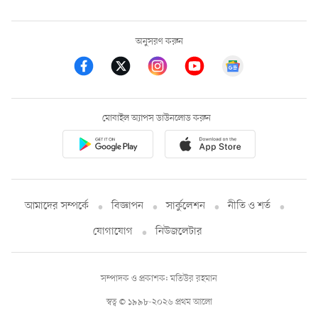
অনুসরণ করুন
মোবাইল অ্যাপস ডাউনলোড করুন
আমাদের সম্পর্কে
বিজ্ঞাপন
সার্কুলেশন
নীতি ও শর্ত
যোগাযোগ
নিউজলেটার
সম্পাদক ও প্রকাশক: মতিউর রহমান
স্বত্ব © ১৯৯৮-২০২৬ প্রথম আলো