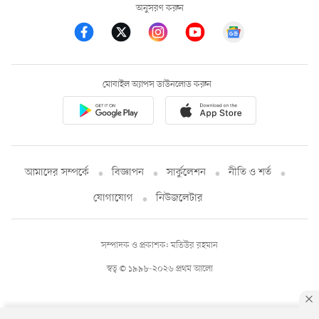
অনুসরণ করুন
মোবাইল অ্যাপস ডাউনলোড করুন
আমাদের সম্পর্কে
বিজ্ঞাপন
সার্কুলেশন
নীতি ও শর্ত
যোগাযোগ
নিউজলেটার
সম্পাদক ও প্রকাশক: মতিউর রহমান
স্বত্ব © ১৯৯৮-২০২৬ প্রথম আলো