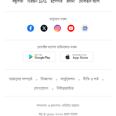
বন্ধুসভা
চিরন্তন ১৯৭১
ইপেপার
প্রথমা
মোবাইল ভ্যাস
অনুসরণ করুন
মোবাইল অ্যাপস ডাউনলোড করুন
আমাদের সম্পর্কে
বিজ্ঞাপন
সার্কুলেশন
নীতি ও শর্ত
যোগাযোগ
নিউজলেটার
সম্পাদক ও প্রকাশক: মতিউর রহমান
স্বত্ব © ১৯৯৮-২০২৬ প্রথম আলো