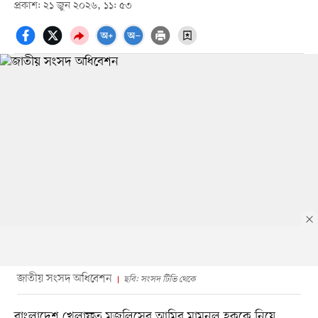
প্রকাশ: ২১ জুন ২০২৬, ১১: ৫৩
জাতীয় সংসদ অধিবেশন
ছবি: সংসদ টিভি থেকে
বাংলাদেশ খেলাফত মজলিসের আমির মামুনুল হককে নিয়ে