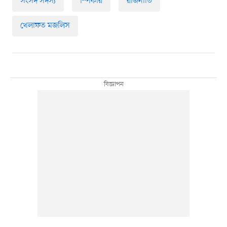
সংসদ সদস্য
স্পিকার
রাজনীতি
খেলাফত মজলিস