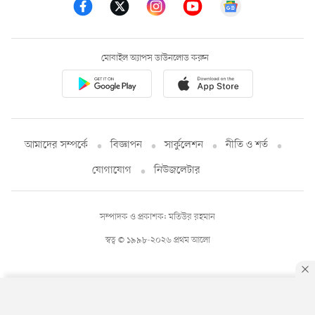
মোবাইল অ্যাপস ডাউনলোড করুন
আমাদের সম্পর্কে
বিজ্ঞাপন
সার্কুলেশন
নীতি ও শর্ত
যোগাযোগ
নিউজলেটার
সম্পাদক ও প্রকাশক: মতিউর রহমান
স্বত্ব © ১৯৯৮-২০২৬ প্রথম আলো