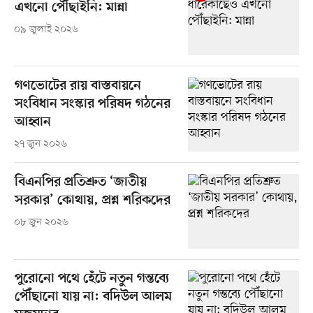
এখনো পৌঁছাইনি: মান্না
০৯ জুলাই ২০২৬
গণভোটের রায় বাস্তবায়নে
সংবিধান সংস্কার পরিষদ গঠনের
আহ্বান
২৭ জুন ২০২৬
বিএনপির প্রতিশ্রুত ‘জাতীয়
সরকার’ কোথায়, প্রশ্ন শরিকদের
০৮ জুন ২০২৬
পুরোনো পথে হেঁটে নতুন গন্তব্যে
পৌঁছানো যায় না: বদিউল আলম