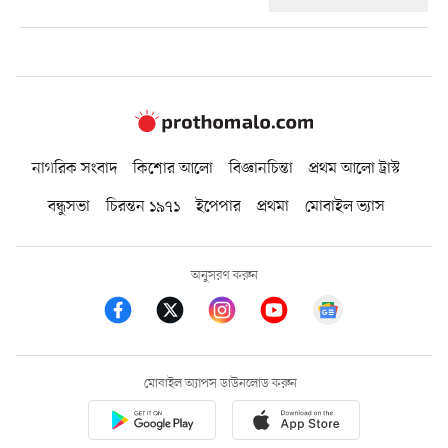
নাগরিক সংবাদ
কিশোর আলো
বিজ্ঞানচিন্তা
প্রথম আলো ট্রাস্ট
বন্ধুসভা
চিরন্তন ১৯৭১
ইপেপার
প্রথমা
মোবাইল ভ্যাস
অনুসরণ করুন
মোবাইল অ্যাপস ডাউনলোড করুন