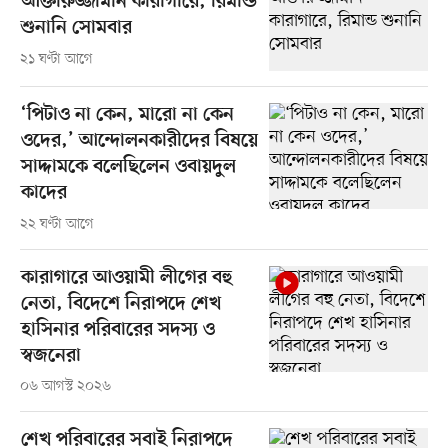
আক্তারুজ্জামান কারাগারে, রিমান্ড
শুনানি সোমবার
২১ ঘণ্টা আগে
‘পিটাও না কেন, মারো না কেন
ওদের,’ আন্দোলনকারীদের বিষয়ে
সাদ্দামকে বলেছিলেন ওবায়দুল
কাদের
২২ ঘণ্টা আগে
কারাগারে আওয়ামী লীগের বহু
নেতা, বিদেশে নিরাপদে শেখ
হাসিনার পরিবারের সদস্য ও
স্বজনেরা
০৬ আগস্ট ২০২৬
শেখ পরিবারের সবাই নিরাপদে