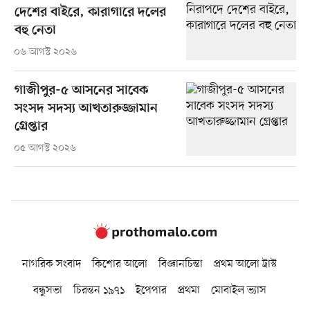
দেশের বাইরে, কারাগারে দলের
বহু নেতা
০৬ আগস্ট ২০২৬
গাজীপুর-৫ আসনের সাবেক
সংসদ সদস্য আখতারুজ্জামান
গ্রেপ্তার
০৫ আগস্ট ২০২৬
নাগরিক সংবাদ
কিশোর আলো
বিজ্ঞানচিন্তা
প্রথম আলো ট্রাস্ট
বন্ধুসভা
চিরন্তন ১৯৭১
ইপেপার
প্রথমা
মোবাইল ভ্যাস