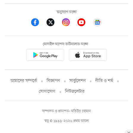
অনুসরণ করুন
মোবাইল অ্যাপস ডাউনলোড করুন
আমাদের সম্পর্কে
বিজ্ঞাপন
সার্কুলেশন
নীতি ও শর্ত
যোগাযোগ
নিউজলেটার
সম্পাদক ও প্রকাশক: মতিউর রহমান
স্বত্ব © ১৯৯৮-২০২৬ প্রথম আলো