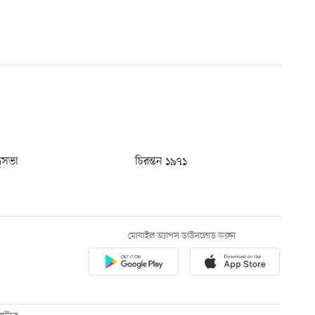
ধুসভা
চিরন্তন ১৯৭১
মোবাইল অ্যাপস ডাউনলোড করুন