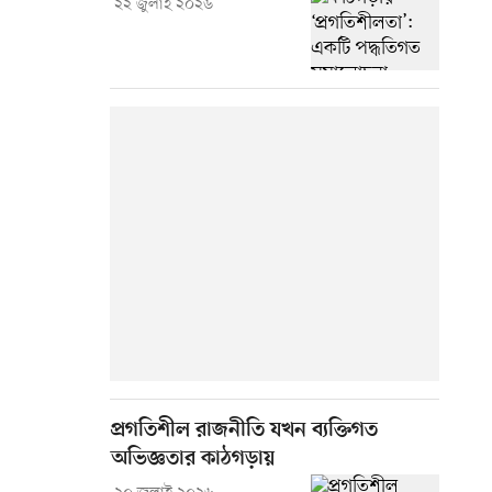
২২ জুলাই ২০২৬
প্রগতিশীল রাজনীতি যখন ব্যক্তিগত
অভিজ্ঞতার কাঠগড়ায়