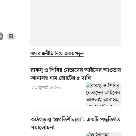
বাম রাজনীতি নিয়ে আরও পড়ুন
রাকসু ও শিবির নেতাদের আইনের আওতায়
আনাসহ বাম জোটের ৫ দাবি
৩০ জুলাই ২০২৬
কাঠগড়ায় ‘প্রগতিশীলতা’: একটি পদ্ধতিগত
সমালোচনা