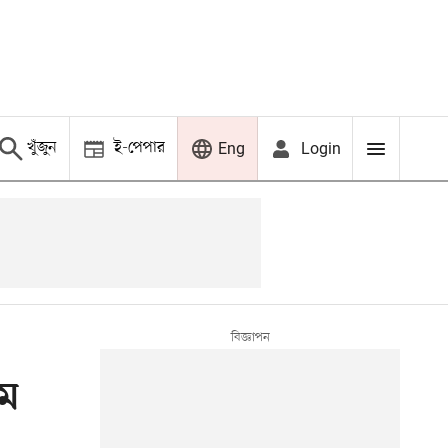
খুঁজুন
ই-পেপার
Login
Eng
াম