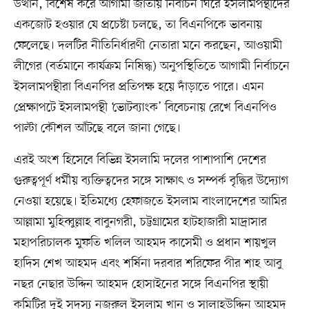
উত্থান, বিশেষ করে আগামী জাতীয় নির্বাচন ঘিরে ইসলামপন্থীদের
একজোট হওয়ার যে প্রচেষ্টা চলছে, তা বিএনপিকে ভাবনায়
ফেলেছে। দলটির নীতিনির্ধারণী নেতারা মনে করছেন, আওয়ামী
লীগের (বর্তমানে কার্যক্রম নিষিদ্ধ) অনুপস্থিতিতে আগামী নির্বাচনে
ইসলামপন্থীরা বিএনপির প্রতিপক্ষ হয়ে দাঁড়াতে পারে। এমন
প্রেক্ষাপটে ইসলামপন্থী ‘ভোটব্যাংক’ বিবেচনায় রেখে বিএনপিও
পাল্টা কৌশল আঁটছে বলে জানা গেছে।
এরই অংশ হিসেবে বিভিন্ন ইসলামি দলের পাশাপাশি দেশের
গুরুত্বপূর্ণ ধর্মীয় ব্যক্তিত্বদের সঙ্গে সাক্ষাৎ ও সম্পর্ক বৃদ্ধির উদ্যোগ
নেওয়া হয়েছে। ইতিমধ্যে হেফাজতে ইসলাম বাংলাদেশের আমির
আল্লামা মুহিব্বুল্লাহ বাবুনগরী, চট্টগ্রামের হাটহাজারী মাদ্রাসার
মহাপরিচালক মুফতি খলিল আহমদ কাসেমী ও প্রধান শায়খুল
হাদিস শেখ আহমদ এবং শর্ষিনা দরবার শরিফের পীর শাহ আবু
নছর নেছার উদ্দিন আহমদ হোসাইনের সঙ্গে বিএনপির স্থায়ী
কমিটির দুই সদস্য নজরুল ইসলাম খান ও সালাহউদ্দিন আহমদ