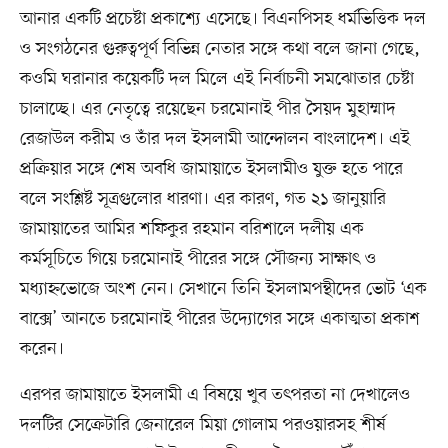
আনার একটি প্রচেষ্টা প্রকাশ্যে এসেছে। বিএনপিসহ ধর্মভিত্তিক দল
ও সংগঠনের গুরুত্বপূর্ণ বিভিন্ন নেতার সঙ্গে কথা বলে জানা গেছে,
কওমি ঘরানার কয়েকটি দল মিলে এই নির্বাচনী সমঝোতার চেষ্টা
চালাচ্ছে। এর নেতৃত্বে রয়েছেন চরমোনাই পীর সৈয়দ মুহাম্মাদ
রেজাউল করীম ও তাঁর দল ইসলামী আন্দোলন বাংলাদেশ। এই
প্রক্রিয়ার সঙ্গে শেষ অবধি জামায়াতে ইসলামীও যুক্ত হতে পারে
বলে সংশ্লিষ্ট সূত্রগুলোর ধারণা। এর কারণ, গত ২১ জানুয়ারি
জামায়াতের আমির শফিকুর রহমান বরিশালে দলীয় এক
কর্মসূচিতে গিয়ে চরমোনাই পীরের সঙ্গে সৌজন্য সাক্ষাৎ ও
মধ্যাহ্নভোজে অংশ নেন। সেখানে তিনি ইসলামপন্থীদের ভোট ‘এক
বাক্সে’ আনতে চরমোনাই পীরের উদ্যোগের সঙ্গে একাত্মতা প্রকাশ
করেন।
এরপর জামায়াতে ইসলামী এ বিষয়ে খুব তৎপরতা না দেখালেও
দলটির সেক্রেটারি জেনারেল মিয়া গোলাম পরওয়ারসহ শীর্ষ