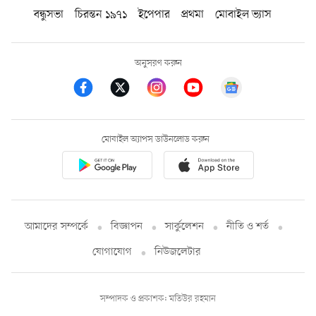
বন্ধুসভা
চিরন্তন ১৯৭১
ইপেপার
প্রথমা
মোবাইল ভ্যাস
অনুসরণ করুন
মোবাইল অ্যাপস ডাউনলোড করুন
আমাদের সম্পর্কে
বিজ্ঞাপন
সার্কুলেশন
নীতি ও শর্ত
যোগাযোগ
নিউজলেটার
সম্পাদক ও প্রকাশক: মতিউর রহমান