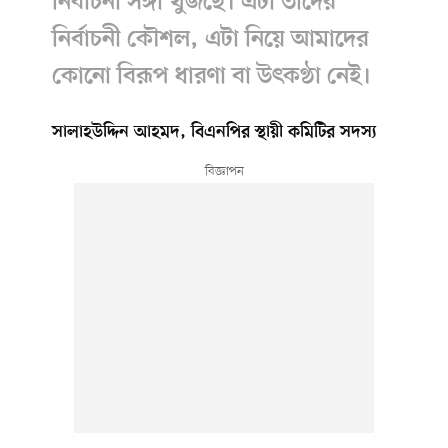
নির্বাচনী সঙ্গী খুঁজছে। এটা তাদের
নির্বাচনী কৌশল, এটা নিয়ে আমাদের
কোনো বিরূপ ধারণা বা উৎকণ্ঠা নেই।
সালাহউদ্দিন আহমদ, বিএনপির স্থায়ী কমিটির সদস্য