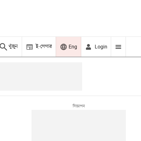
খুঁজুন
ই-পেপার
Login
Eng