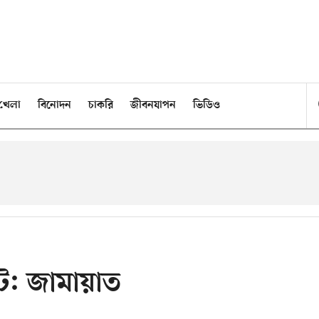
খেলা
বিনোদন
চাকরি
জীবনযাপন
ভিডিও
টে: জামায়াত