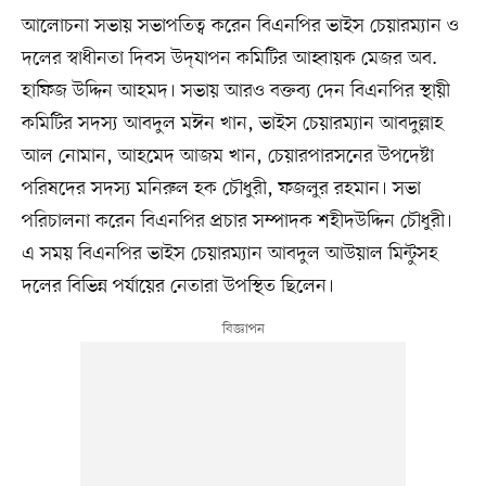
আলোচনা সভায় সভাপতিত্ব করেন বিএনপির ভাইস চেয়ারম্যান ও
দলের স্বাধীনতা দিবস উদ্‌যাপন কমিটির আহ্বায়ক মেজর অব.
হাফিজ উদ্দিন আহমদ। সভায় আরও বক্তব্য দেন বিএনপির স্থায়ী
কমিটির সদস্য আবদুল মঈন খান, ভাইস চেয়ারম্যান আবদুল্লাহ
আল নোমান, আহমেদ আজম খান, চেয়ারপারসনের উপদেষ্টা
পরিষদের সদস্য মনিরুল হক চৌধুরী, ফজলুর রহমান। সভা
পরিচালনা করেন বিএনপির প্রচার সম্পাদক শহীদউদ্দিন চৌধুরী।
এ সময় বিএনপির ভাইস চেয়ারম্যান আবদুল আউয়াল মিন্টুসহ
দলের বিভিন্ন পর্যায়ের নেতারা উপস্থিত ছিলেন।