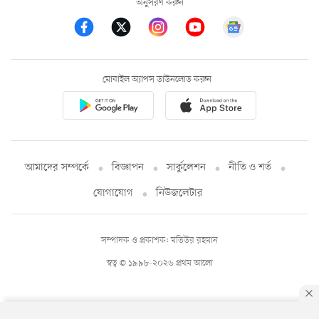
অনুসরণ করুন
মোবাইল অ্যাপস ডাউনলোড করুন
আমাদের সম্পর্কে
বিজ্ঞাপন
সার্কুলেশন
নীতি ও শর্ত
যোগাযোগ
নিউজলেটার
সম্পাদক ও প্রকাশক: মতিউর রহমান
স্বত্ব © ১৯৯৮-২০২৬ প্রথম আলো