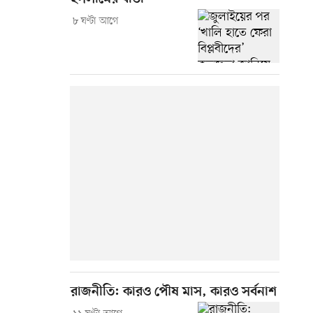
৮ ঘণ্টা আগে
রাজনীতি: কারও পৌষ মাস, কারও সর্বনাশ