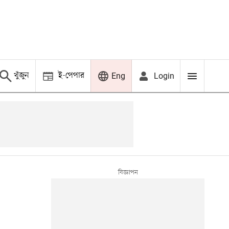
খুঁজুন
ই-পেপার
Login
Eng