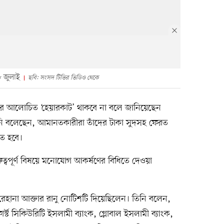
৮ জুলাই
ছবি: সংসদ টিভির ভিডিও থেকে
কের আলোচিত ‘হেয়ারকাট’ থাকবে না বলে জানিয়েছেন
 তিনি বলেছেন, আমানতকারীরা তাঁদের টাকা সুদসহ ফেরত
তে হবে।
্বপূর্ণ বিষয়ে মনোযোগ আকর্ষণের বিধিতে দেওয়া
েহানা আক্তার রানু নোটিশটি দিয়েছিলেন। তিনি বলেন,
ার্স্ট সিকিউরিটি ইসলামী ব্যাংক, গ্লোবাল ইসলামী ব্যাংক,