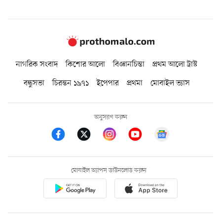
নাগরিক সংবাদ
কিশোর আলো
বিজ্ঞানচিন্তা
প্রথম আলো ট্রাস্ট
বন্ধুসভা
চিরন্তন ১৯৭১
ইপেপার
প্রথমা
মোবাইল ভ্যাস
অনুসরণ করুন
মোবাইল অ্যাপস ডাউনলোড করুন