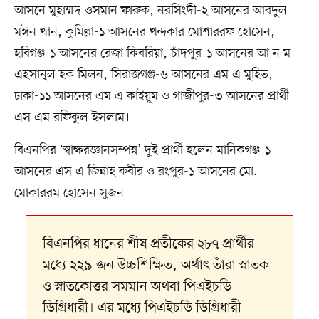
আসনে মুহাম্মদ ওসমান ফারুক, নরসিংদী-২ আসনের আবদুল
মঈন খান, কুমিল্লা-১ আসনের খন্দকার মোশাররফ হোসেন,
হবিগঞ্জ-১ আসনের রেজা কিবরিয়া, চাঁদপুর-১ আসনের আ ন ম
এহসানুল হক মিলন, সিরাজগঞ্জ-৬ আসনের এম এ মুহিত,
ঢাকা-১১ আসনের এম এ কাইয়ুম ও গাজীপুর-৩ আসনের প্রার্থী
এস এম রফিকুল ইসলাম।
বিএনপির ‘স্বাক্ষরজ্ঞানসম্পন্ন’ দুই প্রার্থী হলেন মানিকগঞ্জ-১
আসনের এস এ জিন্নাহ কবীর ও রংপুর-১ আসনের মো.
মোকাররম হোসেন সুজন।
বিএনপির ধানের শীষ প্রতীকের ২৮৭ প্রার্থীর
মধ্যে ২২৯ জন উচ্চশিক্ষিত, অর্থাৎ তাঁরা স্নাতক
ও স্নাতকোত্তর সমমান অথবা পিএইচডি
ডিগ্রিধারী। এর মধ্যে পিএইচডি ডিগ্রিধারী