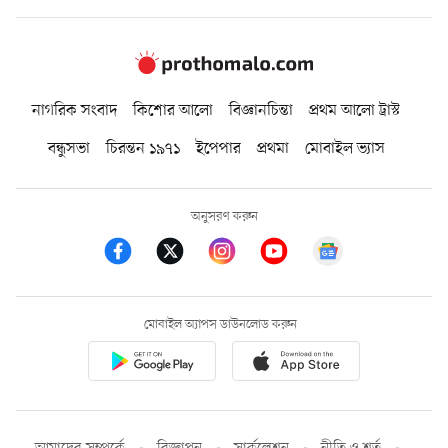
নাগরিক সংবাদ
কিশোর আলো
বিজ্ঞানচিন্তা
প্রথম আলো ট্রাস্ট
বন্ধুসভা
চিরন্তন ১৯৭১
ইপেপার
প্রথমা
মোবাইল ভ্যাস
অনুসরণ করুন
মোবাইল অ্যাপস ডাউনলোড করুন