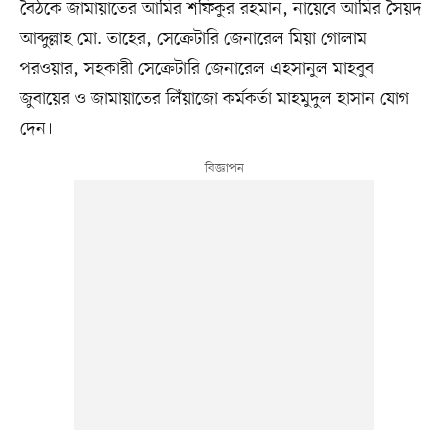
বৈঠকে জামায়াতের আমির শফিকুর রহমান, নায়েবে আমির সৈয়দ
আব্দুল্লাহ মো. তাহের, সেক্রেটারি জেনারেল মিয়া গোলাম
পরওয়ার, সহকারী সেক্রেটারি জেনারেল এহসানুল মাহবুব
জুবায়ের ও জামায়াতের লিঁয়াজো কর্মকর্তা মাহমুদুল হাসান যোগ
দেন।