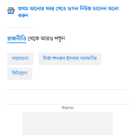
প্রথম আলোর খবর পেতে গুগল নিউজ চ্যানেল ফলো
করুন
থেকে আরও পড়ুন
রাজনীতি
আলোচনা
মির্জা ফখরুল ইসলাম আলমগীর
বিনিয়োগ