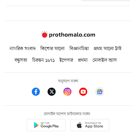
নাগরিক সংবাদ
কিশোর আলো
বিজ্ঞানচিন্তা
প্রথম আলো ট্রাস্ট
বন্ধুসভা
চিরন্তন ১৯৭১
ইপেপার
প্রথমা
মোবাইল ভ্যাস
অনুসরণ করুন
মোবাইল অ্যাপস ডাউনলোড করুন