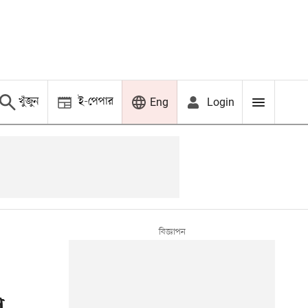
খুঁজুন
ই-পেপার
Login
Eng