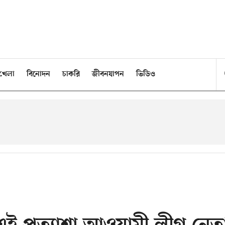
খেলা
বিনোদন
চাকরি
জীবনযাপন
ভিডিও