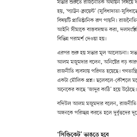
সভার শুরুতে রাজনৈতিক অর্থায়ন বিষয়ে
হয়, ‘প্যাট্রন-ক্লায়েন্ট’ (সুবিধাদাতা-সু
বিষয়টি প্রাতিষ্ঠানিক রূপ পায়নি। রাজনৈ
আইনি সীমাকে বাস্তবসম্মত করা, দলসংশ্লিষ
বিভিন্ন পরামর্শ দেওয়া হয়।
এরপর শুরু হয় সভার মূল আলোচনা। সভা
আলম মজুমদার বলেন, অনিষ্টের বড় কার
রাজনীতি ব্যবসায় পরিণত হয়েছে। গণতান্ত্
একটা মৌলিক প্রশ্ন। ছলেবলে-কৌশলে মনো
অনেকের কাছে ‘জাদুর কাঠি’ হয়ে উঠেছে।
বদিউল আলম মজুমদার বলেন, রাজনীতি ও নির্
অঙ্গনকে পরিচ্ছন্ন করতে হলে দুর্বৃত্তদের দ
‘সিন্ডিকেট’ ভাঙতে হবে