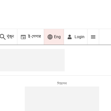
খুঁজুন
ই-পেপার
Login
Eng