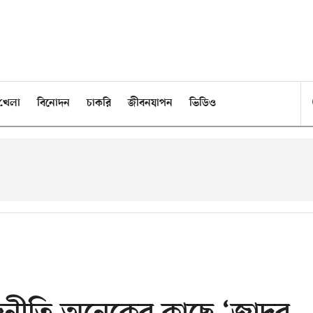
খেলা
বিনোদন
চাকরি
জীবনযাপন
ভিডিও