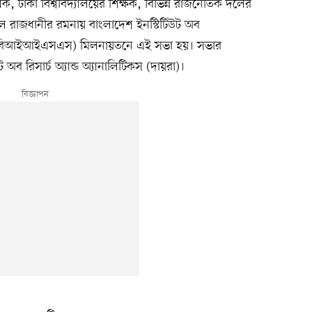
ক, ঢাকা বিশ্ববিদ্যালয়ের শিক্ষক, বিভিন্ন রাজনৈতিক দলের
ে রাজধানীর রমনায় বাংলাদেশ ইনস্টিটিউট অব
স্টাডিজ (বিআইআইএসএস) মিলনায়তনে এই সভা হয়। সভার
অব রিসার্চ অ্যান্ড অ্যানালিটিকস (দায়রা)।