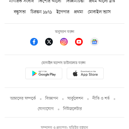
নাগরিক সংবাদ
কিশোর আলো
বিজ্ঞানচিন্তা
প্রথম আলো ট্রাস্ট
বন্ধুসভা
চিরন্তন ১৯৭১
ইপেপার
প্রথমা
মোবাইল ভ্যাস
অনুসরণ করুন
মোবাইল অ্যাপস ডাউনলোড করুন
আমাদের সম্পর্কে
বিজ্ঞাপন
সার্কুলেশন
নীতি ও শর্ত
যোগাযোগ
নিউজলেটার
সম্পাদক ও প্রকাশক: মতিউর রহমান