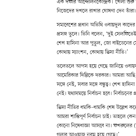
এক দফার আন্দোলনকেন্দ্রিক। ‘খেলা শুরু হয়
নিজেদের দখলে রাখার ঘোষণা দেন তাঁরা
সমাবেশের প্রধান অতিথি ওবায়দুল কাদের তাঁর
প্রসঙ্গ তুলে। তিনি বলেন, ‘দুই সেলফিত
শেখ হাসিনা আর পুতুল, জো বাইডেনের সে
কোথায় স্যাংশন, কোথায় ভিসা নীতি।’
তলেতলে আপস হয়ে গেছে জানিয়ে ওবায়দু
আমেরিকার দিল্লিকে দরকার। আমরা আছি, 
সঙ্গে নেই, সবার সঙ্গে বন্ধুত্ব। শেখ হা
নেই। যথাসময়ে নির্বাচন হবে। নির্বাচনের প্র
ভিসা নীতির ধমকি–ধামকি শেষ উল্লেখ কর
আমরা শান্তিপূর্ণ নির্বাচন চাই। তাহলে কেন
কোনো নিষেধাজ্ঞা আসবে না। ফখরুলের 
গলার আওয়াজ নরম হয়ে গেছে।’