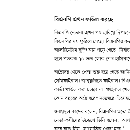
বিএনপি এখন ফাউল করছে
বিএনপি নেতারা এখন পথ হারিয়ে দিশাহার
বিএনপির দম ফুরিয়ে গেছে। বিএনপির কত 
আলটিমেটাম বুড়িগঙ্গায় পড়ে গেছে। নির্ব
হলে শতকরা ৭০ ভাগ লোক শেখ হাসিনাক
অক্টোবর থেকে খেলা শুরু হয়ে গেছে জান
সেমিফাইনাল। জানুয়ারিতে ফাইনাল। বি
কার্ড। ফাউল করা চলবে না। ফাইনাল খেল
কোন বছরের অক্টোবরে? নভেম্বরে-ডিসেম্বর
ওবায়দুল কাদের বলেন, বিএনপির মতো হা
নেতা-কর্মীদের উদ্দেশে তিনি বলেন, 
করে বুঝে নিন। সাংঘাতিক খেলা হবে।’