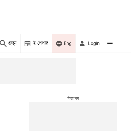
খুঁজুন
ই-পেপার
Login
Eng