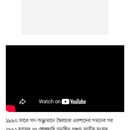
১৯৯০ সালে গণ-অভ্যুত্থানে স্বৈরাচার এরশাদের পতনের পর
১৯৯১ সালের ২৭ ফেব্রুয়ারি অনুষ্ঠিত পঞ্চম জাতীয় সংসদ