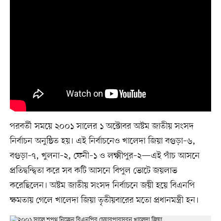
পরবর্তী সময়ে ২০০১ সালের ১ অক্টোবর অষ্টম জাতীয় সংসদ
নির্বাচন অনুষ্ঠিত হয়। এই নির্বাচনেও খালেদা জিয়া বগুড়া–৬,
বগুড়া–৭, খুলনা–২, ফেনী–১ ও লক্ষ্মীপুর–২—এই পাঁচ আসনে
প্রতিদ্বন্দ্বিতা করে সব কটি আসনে বিপুল ভোটে জয়লাভ
করেছিলেন। অষ্টম জাতীয় সংসদ নির্বাচনে জয়ী হয়ে বিএনপি
ক্ষমতায় গেলে খালেদা জিয়া তৃতীয়বারের মতো প্রধানমন্ত্রী হন।