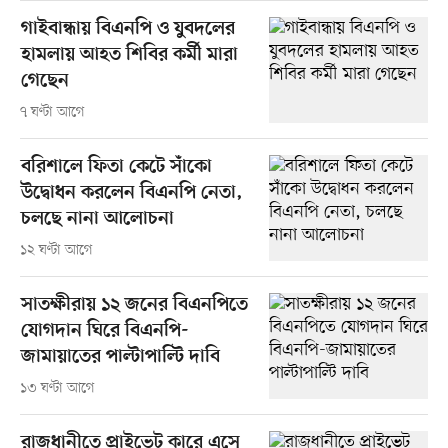
গাইবান্ধায় বিএনপি ও যুবদলের
হামলায় আহত শিবির কর্মী মারা
গেছেন
৭ ঘণ্টা আগে
বরিশালে ফিতা কেটে সাঁকো
উদ্বোধন করলেন বিএনপি নেতা,
চলছে নানা আলোচনা
১২ ঘণ্টা আগে
সাতক্ষীরায় ১২ জনের বিএনপিতে
যোগদান ঘিরে বিএনপি-
জামায়াতের পাল্টাপাল্টি দাবি
১৩ ঘণ্টা আগে
রাজধানীতে প্রাইভেট কারে এসে