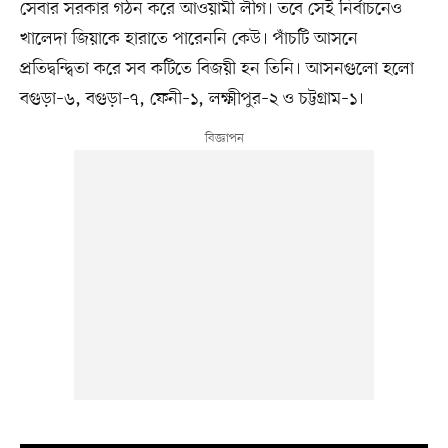
সেবার সরকার গঠন করে আওয়ামী লীগ। তবে সেই নির্বাচনেও
খালেদা জিয়াকে হারাতে পারেননি কেউ। পাঁচটি আসনে
প্রতিদ্বন্দ্বিতা করে সব কটিতে বিজয়ী হন তিনি। আসনগুলো হলো
বগুড়া–৬, বগুড়া–৭, ফেনী–১, লক্ষ্মীপুর–২ ও চট্টগ্রাম–১।