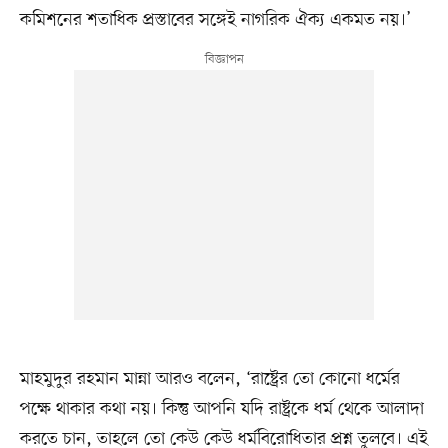
কমিশনের শতাধিক প্রস্তাবের সঙ্গেই নাগরিক ঐক্য একমত নয়।’
মাহমুদুর রহমান মান্না আরও বলেন, ‘রাষ্ট্রের তো কোনো ধর্মের
পক্ষে থাকার কথা নয়। কিন্তু আপনি যদি রাষ্ট্রকে ধর্ম থেকে আলাদা
করতে চান, তাহলে তো কেউ কেউ ধর্মবিরোধিতার প্রশ্ন তুলবে। এই