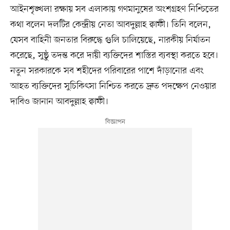
আইনশৃঙ্খলা রক্ষায় সব এলাকায় গণমানুষের অংশগ্রহণ নিশ্চিতের
কথা বলেন দলটির কেন্দ্রীয় নেতা আবদুল্লাহ ক্বাফী। তিনি বলেন,
যেসব বাহিনী জনতার বিরুদ্ধে গুলি চালিয়েছে, নারকীয় নির্যাতন
করেছে, সুষ্ঠু তদন্ত করে দায়ী ব্যক্তিদের শাস্তির ব্যবস্থা করতে হবে।
নতুন সরকারকে সব শহীদের পরিবারের পাশে দাঁড়ানোর এবং
আহত ব্যক্তিদের সুচিকিৎসা নিশ্চিত করতে দ্রুত পদক্ষেপ নেওয়ার
দাবিও জানান আবদুল্লাহ ক্বাফী।