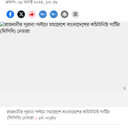
প্রকাশ: ০৯ আগস্ট ২০২৪, ১৩: ৪৮
রাজধানীর পুরানা পল্টনে সমাবেশে বাংলাদেশের কমিউনিস্ট পার্টির
(সিপিবি) নেতারা
ছবি: সংগৃহীত