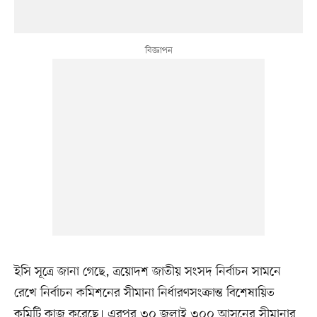
ইসি সূত্রে জানা গেছে, ত্রয়োদশ জাতীয় সংসদ নির্বাচন সামনে
রেখে নির্বাচন কমিশনের সীমানা নির্ধারণসংক্রান্ত বিশেষায়িত
কমিটি কাজ করেছে। এরপর ৩০ জুলাই ৩০০ আসনের সীমানার