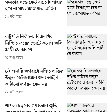
ক্ষমতার দম্ভে কেউ যাতে দিশাহারা
হয়ে না যায়: জামায়াত আমির
১৯ ঘণ্টা আগে
রাষ্ট্রপতি নির্বাচন: বিএনপির
নিশ্চিত জয়ের ভোটে কর্নেল অলি
প্রার্থী যে কারণে
২১ ঘণ্টা আগে
ফৌজদারি অপরাধে দণ্ডিত ব্যক্তির
উন্মুক্ত ডেটাবেজের জন্য আইনি
কাঠামো প্রণয়ন কেন নয়
২২ ঘণ্টা আগে
শাপলা চত্বরের গণহত্যার স্মৃতি