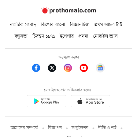
নাগরিক সংবাদ
কিশোর আলো
বিজ্ঞানচিন্তা
প্রথম আলো ট্রাস্ট
বন্ধুসভা
চিরন্তন ১৯৭১
ইপেপার
প্রথমা
মোবাইল ভ্যাস
অনুসরণ করুন
মোবাইল অ্যাপস ডাউনলোড করুন
আমাদের সম্পর্কে
বিজ্ঞাপন
সার্কুলেশন
নীতি ও শর্ত