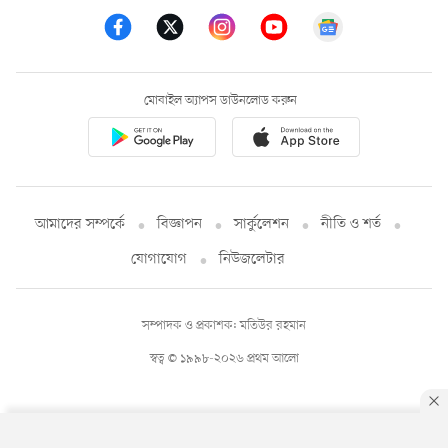
মোবাইল অ্যাপস ডাউনলোড করুন
আমাদের সম্পর্কে
বিজ্ঞাপন
সার্কুলেশন
নীতি ও শর্ত
যোগাযোগ
নিউজলেটার
সম্পাদক ও প্রকাশক: মতিউর রহমান
স্বত্ব © ১৯৯৮-২০২৬ প্রথম আলো