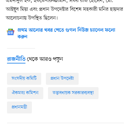
এমদাদুল হক, ইফতেখারুজ্জামান, সফর রাজ হোসেন, মো.
আইয়ুব মিয়া এবং প্রধান উপদেষ্টার বিশেষ সহকারী মনির হায়দার
আলোচনায় উপস্থিত ছিলেন।
প্রথম আলোর খবর পেতে গুগল নিউজ চ্যানেল ফলো
করুন
থেকে আরও পড়ুন
রাজনীতি
সংসদীয় কমিটি
প্রধান উপদেষ্টা
ঐকমত্য কমিশন
তত্ত্বাবধায়ক সরকারব্যবস্থা
প্রধানমন্ত্রী