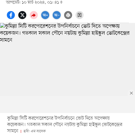
আপডেট: ১০ মার্চ ২০২৪, ০১: ৪১
কুমিল্লা সিটি করপোরেশনের উপনির্বাচনে ভোট দিতে অপেক্ষায়
কয়েকজন। গতকাল সকাল পৌনে নয়টায় কুমিল্লা হাইস্কুল ভোটকেন্দ্রের
সামনে
ছবি: এম সাদেক