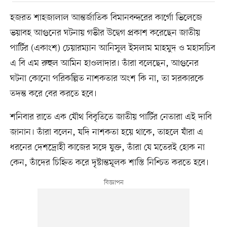
হজরত শাহজালাল আন্তর্জাতিক বিমানবন্দরের কার্গো ভিলেজে
ভয়াবহ আগুনের ঘটনায় গভীর উদ্বেগ প্রকাশ করেছেন জাতীয়
পার্টির (একাংশ) চেয়ারম্যান আনিসুল ইসলাম মাহমুদ ও মহাসচিব
এ বি এম রুহুল আমিন হাওলাদার। তাঁরা বলেছেন, আগুনের
ঘটনা কোনো পরিকল্পিত নাশকতার অংশ কি না, তা সরকারকে
তদন্ত করে বের করতে হবে।
শনিবার রাতে এক যৌথ বিবৃতিতে জাতীয় পার্টির নেতারা এই দাবি
জানান। তাঁরা বলেন, যদি নাশকতা হয়ে থাকে, তাহলে যাঁরা এ
ধরনের দেশদ্রোহী কাজের সঙ্গে যুক্ত, তাঁরা যে মতেরই হোক না
কেন, তাঁদের চিহ্নিত করে দৃষ্টান্তমূলক শাস্তি নিশ্চিত করতে হবে।