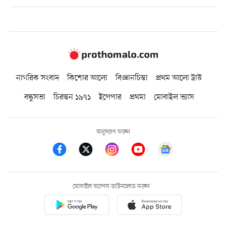
নাগরিক সংবাদ
কিশোর আলো
বিজ্ঞানচিন্তা
প্রথম আলো ট্রাস্ট
বন্ধুসভা
চিরন্তন ১৯৭১
ইপেপার
প্রথমা
মোবাইল ভ্যাস
অনুসরণ করুন
মোবাইল অ্যাপস ডাউনলোড করুন