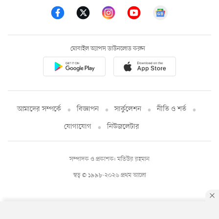
মোবাইল অ্যাপস ডাউনলোড করুন
আমাদের সম্পর্কে
বিজ্ঞাপন
সার্কুলেশন
নীতি ও শর্ত
যোগাযোগ
নিউজলেটার
সম্পাদক ও প্রকাশক: মতিউর রহমান
স্বত্ব © ১৯৯৮-২০২৬ প্রথম আলো