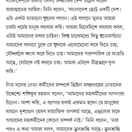
বাংলাদেশকে একটি অনন্য সম্প্রীতির দেশ উল্লেখ করেন
জামায়াতের আমির। তিনি বলেন, ‘বাংলাদেশ ছোট্ট একটি দেশ।
এটা একটা সাজানো ফুলের বাগান। এই বাগানে মূলত আমরা
চারটা ধর্মের মানুষ বসবাস করি। আমরা মিলেমিশে বসবাস করব,
এটাই আমাদের সবার চাহিদা। কিন্তু মাঝেমধ্যে কিছু হুতোমপ্যাঁচা
আমাদের বাগানে ঢুকে সে ফুলকে এলোমেলো করে দিতে চায়,
সৌন্দর্যকে ধ্বংস করে দিতে চায়। আমাদের পারস্পরিক যে সংহতি
আছে, সেটাকে নষ্ট করতে চায়। আমরা এটাকে তীব্রভাবে ঘৃণা
করি।’
নিজ দলের নেতা-কর্মীদের সম্পর্কে খ্রিষ্টান সম্প্রদায়ের নেতাদের
উদ্দেশ্যে শফিকুর রহমান বলেন, ‘আমাদের সহকর্মীদের আপনারা
চিনেন। আশা করি, এ ব্যাপার সবাই একমত হবেন যে মানুষের
সামনে দৃশ্যমান যেসব সামাজিক অপকর্ম আছে, এগুলোর সঙ্গে
আমাদের সহকর্মীদের কোনো সম্পর্ক নাই।’ তিনি বলেন, ‘তার
পরও এ কথা আমরা বলব, আমাদের ভুলভ্রান্তি আছে। ভুলভ্রান্তি