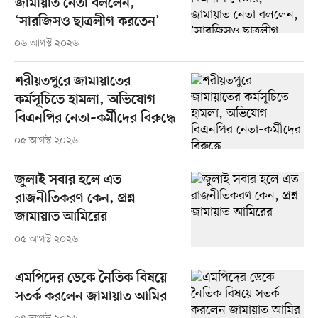
জামায়াত নেতা বললেন,
‘সারজিসও ছাত্রলীগ করতেন’
০৬ আগস্ট ২০২৬
শরীয়তপুরে জামায়াতের
কর্মসূচিতে হামলা, অভিযোগ
বিএনপির নেতা–কর্মীদের বিরুদ্ধে
০৫ আগস্ট ২০২৬
জুলাই সবার হলে এত
রাজনীতিকরণ কেন, প্রশ্ন
জামায়াত আমিরের
০৫ আগস্ট ২০২৬
এমপিদের ডেকে নৈতিক বিষয়ে
সতর্ক করলেন জামায়াত আমির