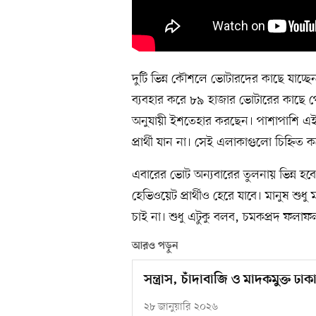
দুটি ভিন্ন কৌশলে ভোটারদের কাছে যাচ্ছ
ব্যবহার করে ৮৯ হাজার ভোটারের কাছে প
অনুযায়ী ইশতেহার করছেন। পাশাপাশি
প্রার্থী যান না। সেই এলাকাগুলো চিহ্নিত
এবারের ভোট অন্যবারের তুলনায় ভিন্ন 
হেভিওয়েট প্রার্থীও হেরে যাবে। মানুষ শুধ
চাই না। শুধু এটুকু বলব, চমকপ্রদ ফলাফ
আরও পড়ুন
সন্ত্রাস, চাঁদাবাজি ও মাদকমুক্ত 
২৮ জানুয়ারি ২০২৬