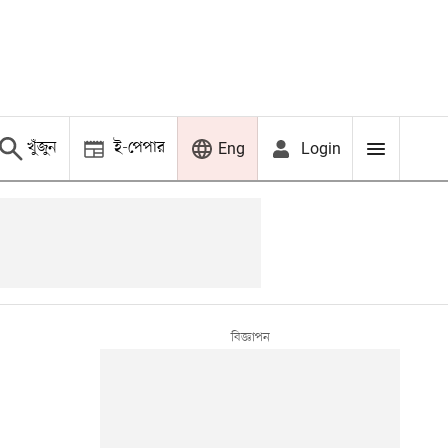
খুঁজুন
ই-পেপার
Login
Eng