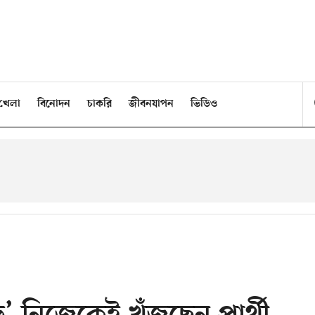
খেলা
বিনোদন
চাকরি
জীবনযাপন
ভিডিও