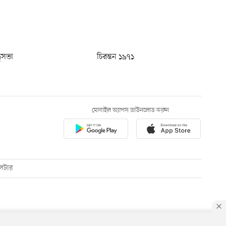
ধুসভা
চিরন্তন ১৯৭১
মোবাইল অ্যাপস ডাউনলোড করুন
েটার