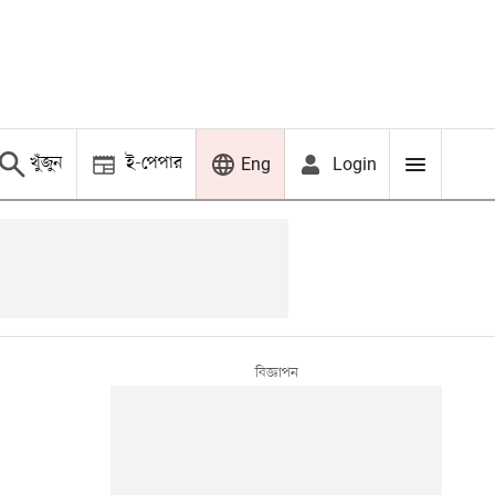
খুঁজুন
ই-পেপার
Login
Eng