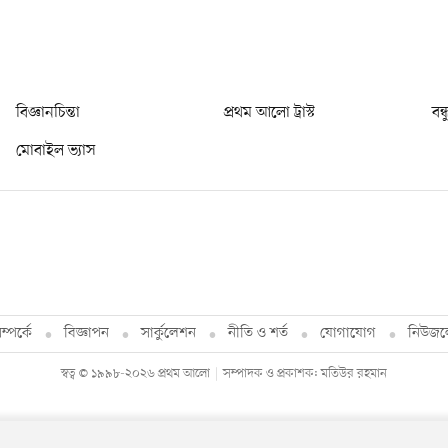
বিজ্ঞানচিন্তা
প্রথম আলো ট্রাস্ট
বন্
মোবাইল ভ্যাস
্পর্কে
বিজ্ঞাপন
সার্কুলেশন
নীতি ও শর্ত
যোগাযোগ
নিউজল
স্বত্ব © ১৯৯৮-২০২৬ প্রথম আলো
সম্পাদক ও প্রকাশক: মতিউর রহমান