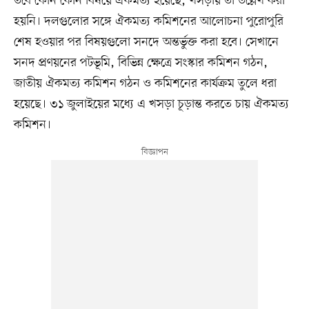
তবে কোন কোন বিষয়ে ঐকমত্য হয়েছে, খসড়ায় তা উল্লেখ করা
হয়নি। দলগুলোর সঙ্গে ঐকমত্য কমিশনের আলোচনা পুরোপুরি
শেষ হওয়ার পর বিষয়গুলো সনদে অন্তর্ভুক্ত করা হবে। সেখানে
সনদ প্রণয়নের পটভূমি, বিভিন্ন ক্ষেত্রে সংস্কার কমিশন গঠন,
জাতীয় ঐকমত্য কমিশন গঠন ও কমিশনের কার্যক্রম তুলে ধরা
হয়েছে। ৩১ জুলাইয়ের মধ্যে এ খসড়া চূড়ান্ত করতে চায় ঐকমত্য
কমিশন।