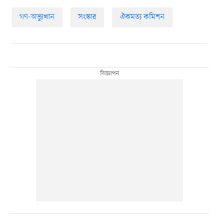
গণ-অভ্যুত্থান
সংস্কার
ঐকমত্য কমিশন