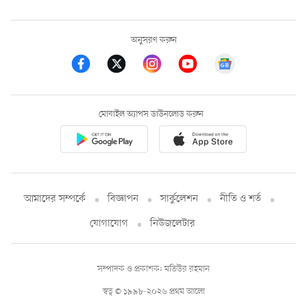
অনুসরণ করুন
মোবাইল অ্যাপস ডাউনলোড করুন
আমাদের সম্পর্কে
বিজ্ঞাপন
সার্কুলেশন
নীতি ও শর্ত
যোগাযোগ
নিউজলেটার
সম্পাদক ও প্রকাশক: মতিউর রহমান
স্বত্ব © ১৯৯৮-২০২৬ প্রথম আলো